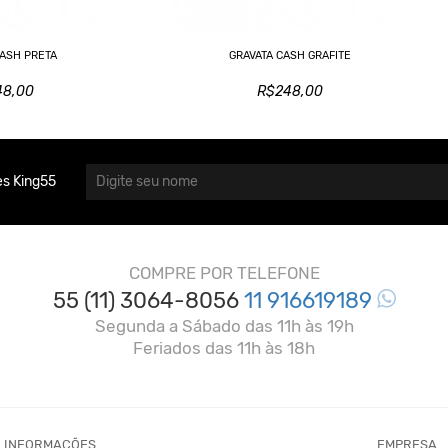
CASH PRETA
GRAVATA CASH GRAFITE
48,00
R$248,00
s King55
COMPRE POR TELEFONE
55 (11) 3064-8056
11 916619189
Segunda a Sábado das 11h às 19h
Feriados das 11h às 18h
INFORMAÇÕES
EMPRESA