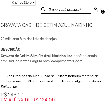
Change Store
0
GRAVATA CASH DE CETIM AZUL MARINHO
Adicionar à minha lista de desejos
DESCRIÇÃO
Gravata
de Cetim
Slim Fit
Azul Marinho lisa
, confeccionada
em 100% poliéster. Largura 5cm,
comprimento 156cm.
Nos Produtos da King55 não se utilizam nenhum material
de
origem animal. Além disso, sustentabilidade é algo que
está no
DNA da marca desde sua fundação.
Saiba mais
R$
248,00
EM ATÉ 2X DE
R$ 124,00