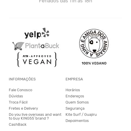
Feriados das 11h às 18h
INFORMAÇÕES
EMPRESA
Fale Conosco
Horários
Dúvidas
Endereços
Troca Fácil
Quem Somos
Fretes e Delivery
Segurança
Do you live overseas and want
Kite Surf / Guajiru
to buy KING55´brand ?
Depoimentos
CashBack