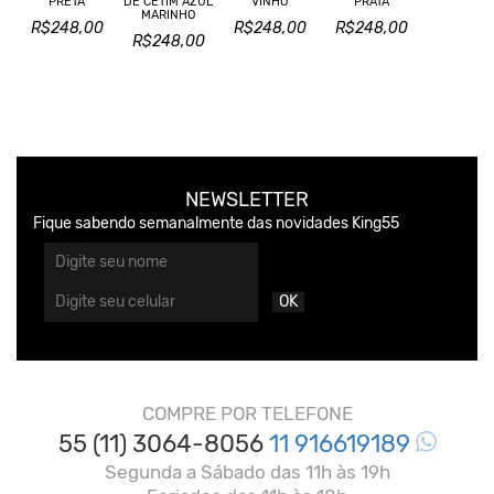
PRETA
DE CETIM AZUL
VINHO
PRATA
MARINHO
R$248,00
R$248,00
R$248,00
R$248,00
NEWSLETTER
Fique sabendo semanalmente das novidades King55
OK
COMPRE POR TELEFONE
55 (11) 3064-8056
11 916619189
Segunda a Sábado das 11h às 19h