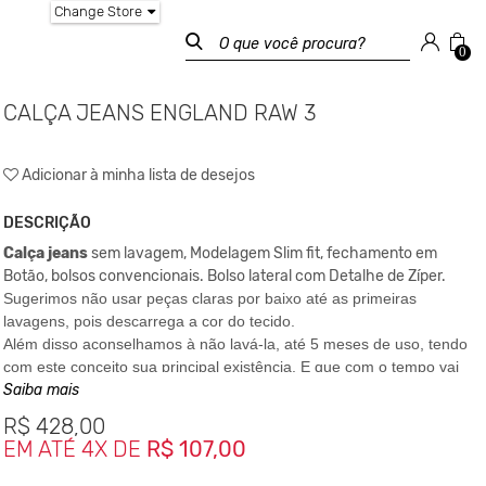
Change Store
0
CALÇA JEANS ENGLAND RAW 3
Adicionar à minha lista de desejos
DESCRIÇÃO
Calça jeans
sem lavagem, Modelagem Slim fit, fechamento em
Botão, bolsos convencionais. Bolso lateral com Detalhe de Zíper.
Sugerimos não usar peças claras por baixo até as primeiras
lavagens, pois descarrega a cor do tecido.
Além disso aconselhamos à não lavá-la, até 5 meses de uso, tendo
com este conceito sua principal existência. E que com o tempo vai
se moldando ao seu corpo e soltando a goma natural do jeans.
Saiba mais
R$
428,00
Composição:
EM ATÉ 4X DE
R$ 107,00
90% Algodão 08% Elastomultitester
02% Elastano