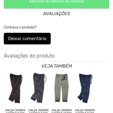
Adicionar ao carrinho de compras
Nos Produtos da King55 não se utilizam nenhum material de
origem animal. Além disso, sustentabilidade é algo que está no
AVALIAÇÕES
DNA da marca desde sua fundação.
Conhece o produto?
Deixar comentário
Avaliações do produto
VEJA TAMBÉM
CALÇA JOGGER
CALÇA JOGGER
CALÇA JOGGER
CALÇA JOGGER