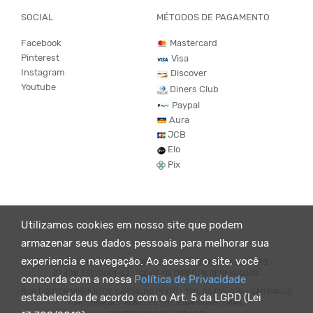
SOCIAL
MÉTODOS DE PAGAMENTO
Facebook
Mastercard
Pinterest
Visa
Instagram
Discover
Youtube
Diners Club
Paypal
Aura
JCB
Elo
Pix
Utilizamos cookies em nosso site que podem
armazenar seus dados pessoais para melhorar sua
experiencia e navegação. Ao acessar o site, você
© KING55 - LOJA DE ROUPAS VEGANO E SUSTENTÁVEL. CNPJ:
07.438.330/0001-02 . TODOS OS DIREITOS RESERVADOS.
concorda com a nossa
Política de Privacidade
RUA DOUTOR VIRGÍLIO DE CARVALHO PINTO - 190, 05415-020 - SÃO PAULO
estabelecida de acordo com o Art. 5 da LGPD (Lei
- SP - BRASIL - FONE: 55 (11) 3064-8056. EMAIL: