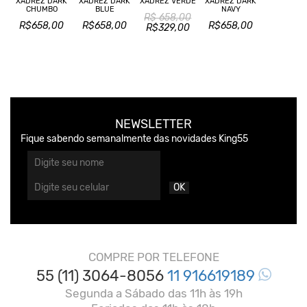
XADREZ DARK
XADREZ DARK
XADREZ VERDE
XADREZ DARK
CHUMBO
BLUE
NAVY
R$ 658,00
R$658,00
R$658,00
R$658,00
R$329,00
NEWSLETTER
Fique sabendo semanalmente das novidades King55
OK
COMPRE POR TELEFONE
55 (11) 3064-8056
11 916619189
Segunda a Sábado das 11h às 19h