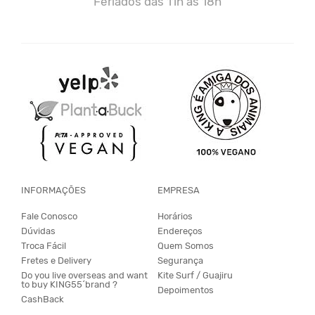
Feriados das 11h às 18h
INFORMAÇÕES
EMPRESA
Fale Conosco
Horários
Dúvidas
Endereços
Troca Fácil
Quem Somos
Fretes e Delivery
Segurança
Do you live overseas and want
Kite Surf / Guajiru
to buy KING55´brand ?
Depoimentos
CashBack