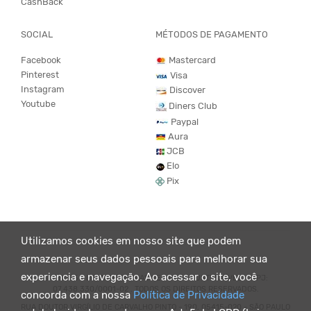
CashBack
SOCIAL
MÉTODOS DE PAGAMENTO
Facebook
Mastercard
Pinterest
Visa
Instagram
Discover
Youtube
Diners Club
Paypal
Aura
JCB
Elo
Pix
Utilizamos cookies em nosso site que podem
armazenar seus dados pessoais para melhorar sua
experiencia e navegação. Ao acessar o site, você
© KING55 - LOJA DE ROUPAS VEGANO E SUSTENTÁVEL. CNPJ:
07.438.330/0001-02 . TODOS OS DIREITOS RESERVADOS.
concorda com a nossa
Política de Privacidade
RUA DOUTOR VIRGÍLIO DE CARVALHO PINTO - 190, 05415-020 - SÃO PAULO