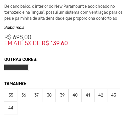
De cano baixo, o interior do New Paramount é acolchoado no
tornozelo e na "língua", possui um sistema com ventilação para os
pés e palminha de alta densidade que proporciona conforto ao
andar.
Saiba mais
- Cabedal com Material Sintético de PU.
R$
698,00
- Forro Lateral de Tecido 100% Polyester
EM ATÉ 5X DE
R$ 139,60
- Forro Frontal de Tecido 100% Algodão
- Palmilha Conformada de PU
OUTRAS CORES:
- Forro de Palmilha 100% Polyester
*As medidas podem sofrer variação de até 1 cm.
**As cores podem variar conforme a configuração do seu
TAMANHO:
monitor.
Clique aqui
Para saber mais sobre a manutenção de seus
35
36
37
38
39
40
41
42
43
calçados.
44
Nos Produtos da King55 não se utilizam nenhum material de
origem animal. Além disso, sustentabilidade é algo que está no