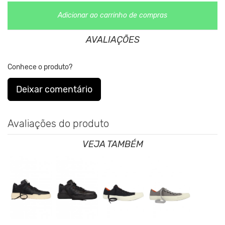
DNA da marca desde sua fundação.
Adicionar ao carrinho de compras
AVALIAÇÕES
Conhece o produto?
Veja abaixo tabela de tamanhos comparados a numerçao
Deixar comentário
europeia.
Avaliações do produto
VEJA TAMBÉM