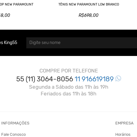
 TOP NEW PARAMOUNT
TÊNIS NEW PARAMOUNT LOW BRANCO
48,00
R$698,00
s King55
COMPRE POR TELEFONE
55 (11) 3064-8056
11 916619189
Segunda a Sábado das 11h às 19h
Feriados das 11h às 18h
INFORMAÇÕES
EMPRESA
Fale Conosco
Horários