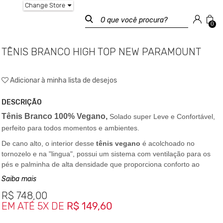
Change Store
0
TÊNIS BRANCO HIGH TOP NEW PARAMOUNT
Adicionar à minha lista de desejos
DESCRIÇÃO
Tênis Branco 100% Vegano,
Solado super Leve e Confortável,
perfeito para todos momentos e ambientes.
De cano alto, o interior desse
tênis vegano
é acolchoado no
tornozelo e na "lingua", possui um sistema com ventilação para os
pés e palminha de alta densidade que proporciona conforto ao
andar. Ajuste de tornozelo removível.
Saiba mais
- Cabedal com Material Sintético de PU.
R$
748,00
EM ATÉ 5X DE
R$ 149,60
- Forro Lateral de Tecido 100% Polyester
- Forro Frontal de Tecido 100%
Polyester