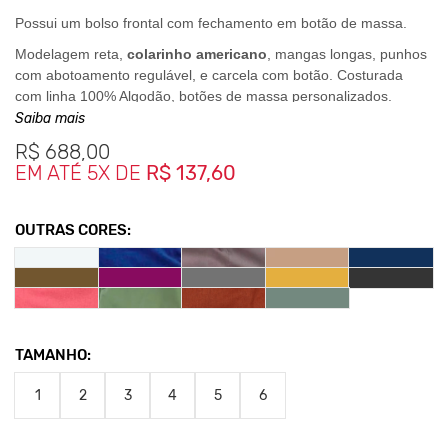
Possui um bolso frontal com fechamento em botão de massa.
Modelagem reta,
colarinho americano
, mangas longas, punhos
com abotoamento regulável, e carcela com botão. Costurada
com linha 100% Algodão, botões de massa personalizados.
Saiba mais
A camisa também carrega um detalhe, na parte dos ombros
frontalmente que é um recorte geométrico.
R$
688,00
EM ATÉ 5X DE
R$ 137,60
E para um melhor caimento no corpo, ela possui duas costuras
traseiras, como se fossem duas pences.
OUTRAS CORES:
Medidas da Peças
1- Largura 50,5cm - Comprimento 69,5cm
2- Largura 52,5cm - Comprimento 72cm
3- Largura 54,5cm - Comprimento 73,5cm
TAMANHO:
4- Largura 57,5cm - Comprimento 76,5cm
5- Largura 58 cm - Comprimento 77cm
1
2
3
4
5
6
6- Largura 60,5cm - Comprimento 78cm