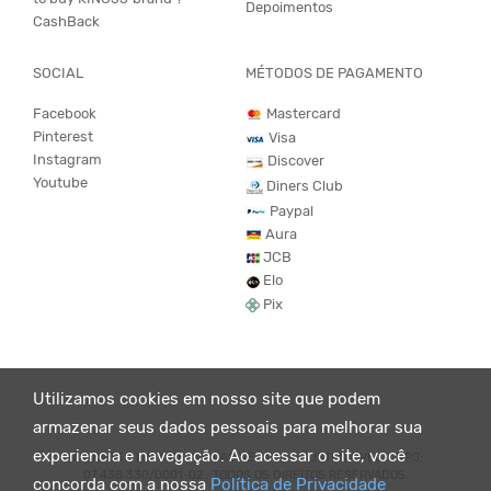
Depoimentos
CashBack
SOCIAL
MÉTODOS DE PAGAMENTO
Facebook
Mastercard
Pinterest
Visa
Instagram
Discover
Youtube
Diners Club
Paypal
Aura
JCB
Elo
Pix
Utilizamos cookies em nosso site que podem
armazenar seus dados pessoais para melhorar sua
experiencia e navegação. Ao acessar o site, você
© KING55 - LOJA DE ROUPAS VEGANO E SUSTENTÁVEL. CNPJ:
07.438.330/0001-02 . TODOS OS DIREITOS RESERVADOS.
concorda com a nossa
Política de Privacidade