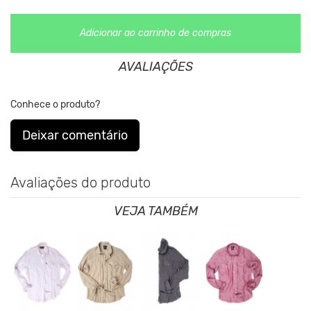
*As medidas podem ter variação de até 2 cm
**As cores podem variar conforme a configuração do seu
monitor.
Adicionar ao carrinho de compras
Clique aqui
Para saber mais sobre a manutenção de suas
AVALIAÇÕES
roupas.
Conhece o produto?
Deixar comentário
Avaliações do produto
VEJA TAMBÉM