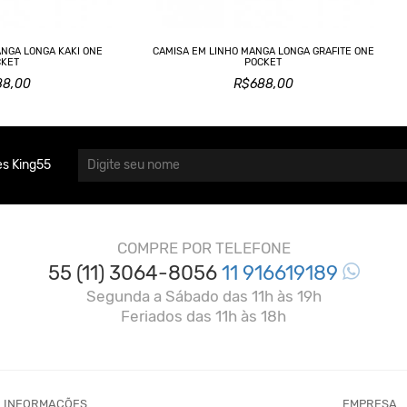
ANGA LONGA KAKI ONE
CAMISA EM LINHO MANGA LONGA GRAFITE ONE
CKET
POCKET
88,00
R$688,00
s King55
COMPRE POR TELEFONE
55 (11) 3064-8056
11 916619189
Segunda a Sábado das 11h às 19h
Feriados das 11h às 18h
INFORMAÇÕES
EMPRESA