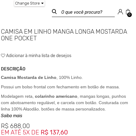
Change Store
0
CAMISA EM LINHO MANGA LONGA MOSTARDA
ONE POCKET
Adicionar à minha lista de desejos
DESCRIÇÃO
Camisa Mostarda de Linho
, 100% Linho.
Possui um bolso frontal com fechamento em botão de massa.
Modelagem reta,
colarinho americano
, mangas longas, punhos
com abotoamento regulável, e carcela com botão. Costurada com
linha 100% Algodão, botões de massa personalizados.
Saiba mais
A camisa também carrega um detalhe, na parte dos ombros
frontalmente que é um recorte geométrico.
R$
688,00
EM ATÉ 5X DE
R$ 137,60
E para um melhor caimento no corpo, ela possui duas costuras