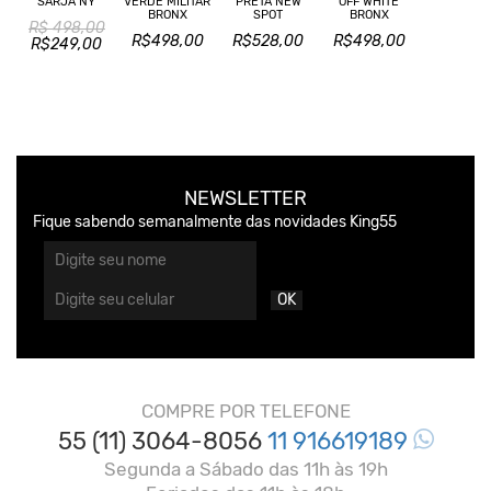
SARJA NY
VERDE MILITAR
PRETA NEW
OFF WHITE
BRONX
SPOT
BRONX
R$ 498,00
R$498,00
R$528,00
R$498,00
R$249,00
NEWSLETTER
Fique sabendo semanalmente das novidades King55
OK
COMPRE POR TELEFONE
55 (11) 3064-8056
11 916619189
Segunda a Sábado das 11h às 19h