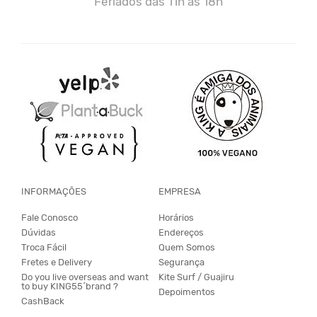
Feriados das 11h às 18h
INFORMAÇÕES
EMPRESA
Fale Conosco
Horários
Dúvidas
Endereços
Troca Fácil
Quem Somos
Fretes e Delivery
Segurança
Do you live overseas and want
Kite Surf / Guajiru
to buy KING55´brand ?
Depoimentos
CashBack