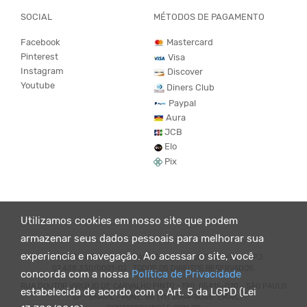
SOCIAL
MÉTODOS DE PAGAMENTO
Facebook
Mastercard
Pinterest
Visa
Instagram
Discover
Youtube
Diners Club
Paypal
Aura
JCB
Elo
Pix
Utilizamos cookies em nosso site que podem
armazenar seus dados pessoais para melhorar sua
experiencia e navegação. Ao acessar o site, você
© KING55 - LOJA DE ROUPAS VEGANO E SUSTENTÁVEL. CNPJ:
07.438.330/0001-02 . TODOS OS DIREITOS RESERVADOS.
concorda com a nossa
Política de Privacidade
RUA DOUTOR VIRGÍLIO DE CARVALHO PINTO - 190, 05415-020 - SÃO PAULO
estabelecida de acordo com o Art. 5 da LGPD (Lei
- SP - BRASIL - FONE: 55 (11) 3064-8056. EMAIL: