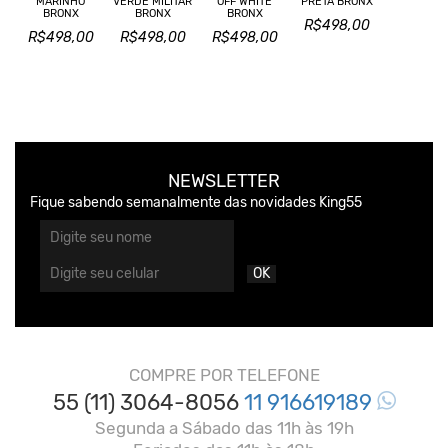
MARINHO
VERDE MILITAR
OFF WHITE
PRETA BRONX
BRONX
BRONX
BRONX
R$498,00
R$498,00
R$498,00
R$498,00
NEWSLETTER
Fique sabendo semanalmente das novidades King55
OK
COMPRE POR TELEFONE
55 (11) 3064-8056
11 916619189
Segunda a Sábado das 11h às 19h