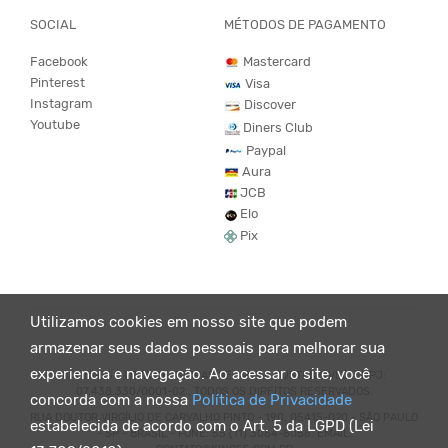
SOCIAL
MÉTODOS DE PAGAMENTO
Facebook
Mastercard
Pinterest
Visa
Instagram
Discover
Youtube
Diners Club
Paypal
Aura
JCB
Elo
Pix
Utilizamos cookies em nosso site que podem
armazenar seus dados pessoais para melhorar sua
experiencia e navegação. Ao acessar o site, você
© KING55 - LOJA DE ROUPAS VEGANO E SUSTENTÁVEL. CNPJ:
07.438.330/0001-02 . TODOS OS DIREITOS RESERVADOS.
concorda com a nossa
Política de Privacidade
RUA DOUTOR VIRGÍLIO DE CARVALHO PINTO - 190, 05415-020 - SÃO PAULO
estabelecida de acordo com o Art. 5 da LGPD (Lei
- SP - BRASIL - FONE: 55 (11) 3064-8056. EMAIL: