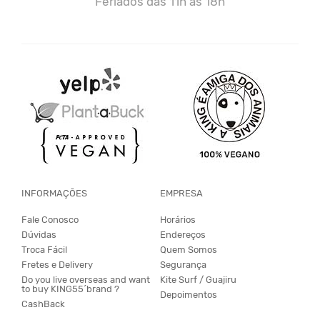
Feriados das 11h às 18h
INFORMAÇÕES
EMPRESA
Fale Conosco
Horários
Dúvidas
Endereços
Troca Fácil
Quem Somos
Fretes e Delivery
Segurança
Do you live overseas and want
Kite Surf / Guajiru
to buy KING55´brand ?
Depoimentos
CashBack