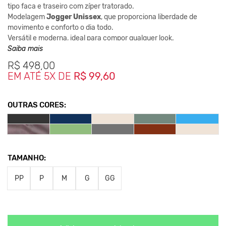
tipo faca e traseiro com zíper tratorado.
Modelagem
Jogger Unissex
, que proporciona liberdade de
movimento e conforto o dia todo.
Versátil e moderna, ideal para compor qualquer look.
Saiba mais
Composição:
R$
498,00
98% Algodão / 2% Elastano
EM ATÉ 5X DE
R$ 99,60
Medidas:
PP - Cintura 34cm / Comprimento 92cm
P - Cintura 35cm / Comprimento 93cm
OUTRAS CORES:
M - Cintura 37cm / Comprimento 93cm
G - Cintura 39cm / Comprimento 94cm
GG - Cintura 41cm / Comprimento 96cm
*As cores podem variar conforme a configuração do seu
TAMANHO:
monitor.
**As medidas podem sofrer variação de até 2 cm.
PP
P
M
G
GG
Clique aqui
Para saber mais sobre a manutenção de suas
roupas.