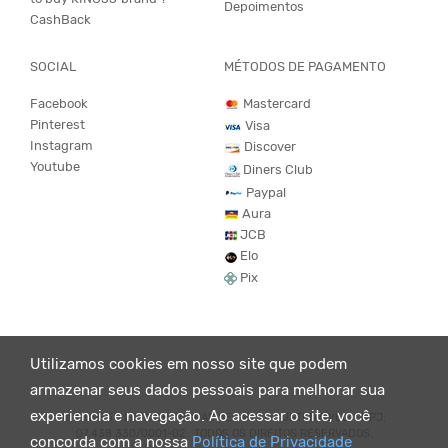
Depoimentos
CashBack
SOCIAL
MÉTODOS DE PAGAMENTO
Facebook
Mastercard
Pinterest
Visa
Instagram
Discover
Youtube
Diners Club
Paypal
Aura
JCB
Elo
Pix
Utilizamos cookies em nosso site que podem
armazenar seus dados pessoais para melhorar sua
experiencia e navegação. Ao acessar o site, você
© KING55 - LOJA DE ROUPAS VEGANO E SUSTENTÁVEL. CNPJ:
07.438.330/0001-02 . TODOS OS DIREITOS RESERVADOS.
concorda com a nossa
Política de Privacidade