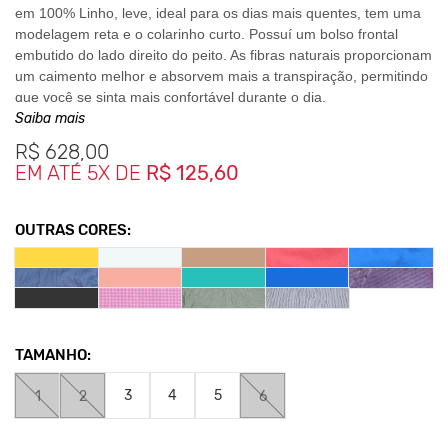
em 100% Linho, leve, ideal para os dias mais quentes, tem uma
modelagem reta e o colarinho curto. Possuí um bolso frontal
embutido do lado direito do peito. As fibras naturais proporcionam
um caimento melhor e absorvem mais a transpiração, permitindo
que você se sinta mais confortável durante o dia.
Saiba mais
Costurada com linha
100% Algodão.
R$
628,00
Botões de Poliéster.
EM ATÉ 5X DE
R$ 125,60
OUTRAS CORES:
Medidas da Peça
1y - Largura 50cm / Comprimento 71cm
2y - Largura 52cm / Comprimento 73cm
3y - Largura 54cm / Comprimento 75cm
4y - Largura 56cm / Comprimento 77cm
TAMANHO:
5y - Largura 58cm / Comprimento 79cm
6y - Largura 60cm / Comprimento 81cm
3
4
5
1
2
6
*As medidas podem sofrer variação de até 2 cm.
**As cores podem variar conforme a configuração do seu monitor.