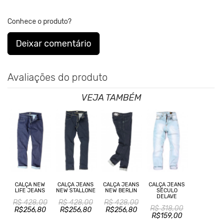
**As cores podem variar conforme a configuração do seu monitor.
Conhece o produto?
Clique aqui
Para saber mais sobre a manutenção de suas
Deixar comentário
roupas.
Avaliações do produto
VEJA TAMBÉM
CALÇA NEW
CALÇA JEANS
CALÇA JEANS
CALÇA JEANS
LIFE JEANS
NEW STALLONE
NEW BERLIN
SÉCULO
DELAVE
R$ 428,00
R$ 428,00
R$ 428,00
R$ 318,00
R$256,80
R$256,80
R$256,80
R$159,00