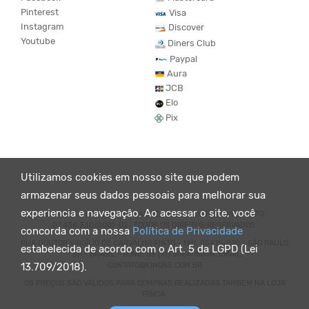
Pinterest
Visa
Instagram
Discover
Youtube
Diners Club
Paypal
Aura
JCB
Elo
Pix
Utilizamos cookies em nosso site que podem
armazenar seus dados pessoais para melhorar sua
experiencia e navegação. Ao acessar o site, você
© KING55 - LOJA DE ROUPAS VEGANO E SUSTENTÁVEL. CNPJ:
07.438.330/0001-02 . TODOS OS DIREITOS RESERVADOS.
concorda com a nossa
Política de Privacidade
RUA DOUTOR VIRGÍLIO DE CARVALHO PINTO - 190, 05415-020 - SÃO PAULO
estabelecida de acordo com o Art. 5 da LGPD (Lei
- SP - BRASIL - FONE: 55 (11) 3064-8056. EMAIL:
CONTATO@KING55.COM.BR
13.709/2018).
OS PREÇOS SÃO VÁLIDOS PARA COMPRAS REALIZADAS TAMBEM NA LOJA
FÍSICA.