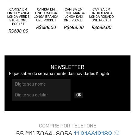
CAMISA EM
CAMISA EM
CAMISA EM
CAMISA EM
LINHO MANGA
LINHO MANGA
LINHO MANGA
LINHO MANGA
LONGA VERDE
LONGA BRANCA
LONGA KAKI
LONGA ROSADO
STONE ONE
ONE POCKET
ONE POCKET
ONE POCKET
POCKET
R$688,00
R$688,00
R$688,00
R$688,00
NEWSLETTER
Fique sabendo semanalmente das novidades King55
OK
COMPRE POR TELEFONE
55 (11) 3064-8056
11 916619189