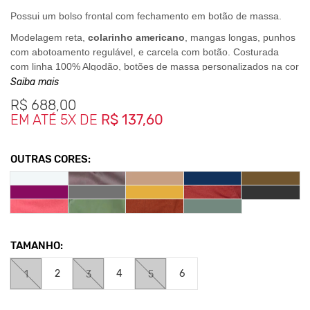
Possui um bolso frontal com fechamento em botão de massa.
Modelagem reta,
colarinho americano
, mangas longas, punhos
com abotoamento regulável, e carcela com botão. Costurada
com linha 100% Algodão, botões de massa personalizados na cor
da camisa.
Saiba mais
A camisa também carrega um detalhe, na parte dos ombros
R$
688,00
frontalmente que é um recorte geométrico.
EM ATÉ 5X DE
R$ 137,60
E para um melhor caimento no corpo, ela possui duas costuras
traseiras, como se fossem duas pences.
OUTRAS CORES:
Medidas da Peças
1- Largura 50,5cm - Comprimento 69,5cm
2- Largura 52,5cm - Comprimento 72cm
TAMANHO:
3- Largura 54,5cm - Comprimento 73,5cm
4- Largura 57,5cm - Comprimento 76,5cm
2
4
6
1
3
5
5- Largura 58 cm - Comprimento 77cm
6- Largura 60,5cm - Comprimento 78cm