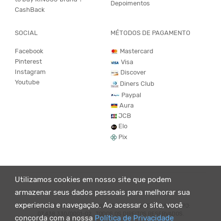
Depoimentos
CashBack
SOCIAL
MÉTODOS DE PAGAMENTO
Facebook
Mastercard
Pinterest
Visa
Instagram
Discover
Youtube
Diners Club
Paypal
Aura
JCB
Elo
Pix
Utilizamos cookies em nosso site que podem
armazenar seus dados pessoais para melhorar sua
experiencia e navegação. Ao acessar o site, você
© KING55 - LOJA DE ROUPAS VEGANO E SUSTENTÁVEL. CNPJ:
07.438.330/0001-02 . TODOS OS DIREITOS RESERVADOS.
concorda com a nossa
Política de Privacidade