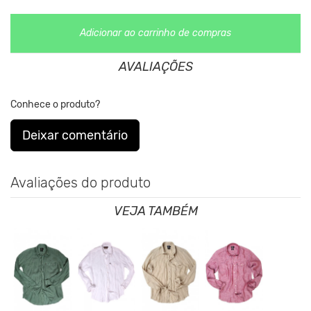
*As medidas podem ter variação de até 2 cm
**As cores podem variar conforme a configuração do seu
Adicionar ao carrinho de compras
monitor.
AVALIAÇÕES
Clique aqui
Para saber mais sobre a manutenção de suas
roupas.
Conhece o produto?
Deixar comentário
Avaliações do produto
VEJA TAMBÉM