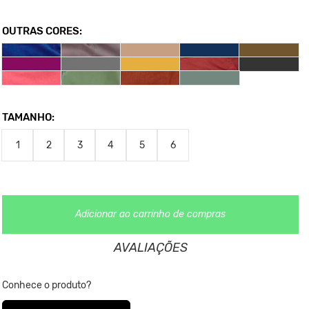
traseiras, como se fossem duas pences.
OUTRAS CORES:
Medidas da Peças
1- Largura 50,5cm - Comprimento 69,5cm
2- Largura 52,5cm - Comprimento 72cm
3- Largura 54,5cm - Comprimento 73,5cm
4- Largura 57,5cm - Comprimento 76,5cm
TAMANHO:
5- Largura 58 cm - Comprimento 77cm
6- Largura 60,5cm - Comprimento 78cm
1
2
3
4
5
6
*As medidas podem ter variação de até 2 cm
**As cores podem variar conforme a configuração do seu
monitor.
Adicionar ao carrinho de compras
Clique aqui
Para saber mais sobre a manutenção de suas roupas.
AVALIAÇÕES
Conhece o produto?