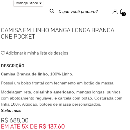
Change Store
0
CAMISA EM LINHO MANGA LONGA BRANCA
ONE POCKET
Adicionar à minha lista de desejos
DESCRIÇÃO
Camisa Branca de linho
, 100% Linho.
Possui um bolso frontal com fechamento em botão de massa.
Modelagem reta,
colarinho americano
, mangas longas, punhos
com abotoamento regulável, e carcela com botão. Costurada com
linha 100% Algodão, botões de massa personalizados.
Saiba mais
A camisa também carrega um detalhe na parte dos ombros
frontalmente que é um recorte geométrico.
R$
688,00
EM ATÉ 5X DE
R$ 137,60
E para um melhor caimento no corpo, ela possui duas costuras