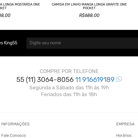
GA LONGA MOSTARDA ONE
CAMISA EM LINHO MANGA LONGA GRAFITE ONE
CKET
POCKET
88,00
R$688,00
s King55
COMPRE POR TELEFONE
55 (11) 3064-8056
11 916619189
Segunda a Sábado das 11h às 19h
Feriados das 11h às 18h
INFORMAÇÕES
EMPRESA
Fale Conosco
Horários