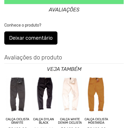
**As cores podem variar conforme a configuração do seu monitor.
AVALIAÇÕES
Clique aqui
Para saber mais sobre a manutenção de suas
Conhece o produto?
roupas.
Deixar comentário
Avaliações do produto
VEJA TAMBÉM
CALÇA CICLISTA
CALÇA DYLAN
CALÇA WHITE
CALÇA CICLISTA
GRAFITE
BLACK
DENIM CICLISTA
MOSTARDA