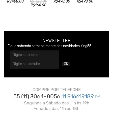
R$498,00
R$ 328,00
R$498,00
R$498,00
R$164,00
NEWSLETTER
Fique sabendo semanalmente das novidades King55
OK
COMPRE POR TELEFONE
55 (11) 3064-8056
11 916619189
Segunda a Sábado das 11h às 19h
Feriados das 11h às 18h