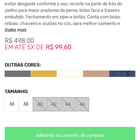
evitar desgaste conforme o uso, recorte na parte de trás do
joelho para maior anatomia da perna, bolso faca e traseiro
embutido. Fechamento em zíper e botão. Conta com bolso
relógio, chaveiro e ajustes no cós, para melhor caimento e
segurança da cintura.
Saiba mais
R$
498,00
Pensando no dia-a-dia dos ciclistaa, a King55 desenvolveu essa
EM ATÉ 5X DE
R$ 99,60
peça, que além de conforto e durabilidade, garante a você maior
performance no pedalar.
Composição
OUTRAS CORES:
99% algodão, 1% elastano. Costurada com linha 100% algodão.
Medidas da peça
TAMANHO:
36 Cintura 34cm / Gancho 31cm / Comprimento 109cm
38 Cintura 35cm / Gancho 31cm / Comprimento 109cm
36
38
40
42
44
46
40 Cintura 36cm / Gancho 32cm / Comprimento 109cm
42 Cintura 37 cm / Gancho 33 cm / Comprimento 109cm
44 Cintura 38 cm / Gancho 34 cm / Comprimento 110cm
46 Cintura 40 cm / Gancho 35 cm / Comprimento 111cm
Adicionar ao carrinho de compras