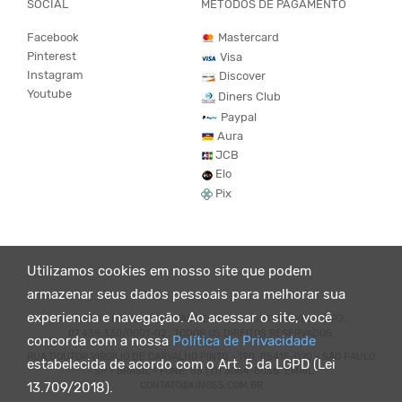
SOCIAL
MÉTODOS DE PAGAMENTO
Facebook
Mastercard
Pinterest
Visa
Instagram
Discover
Youtube
Diners Club
Paypal
Aura
JCB
Elo
Pix
Utilizamos cookies em nosso site que podem
armazenar seus dados pessoais para melhorar sua
experiencia e navegação. Ao acessar o site, você
© KING55 - LOJA DE ROUPAS VEGANO E SUSTENTÁVEL. CNPJ:
07.438.330/0001-02 . TODOS OS DIREITOS RESERVADOS.
concorda com a nossa
Política de Privacidade
RUA DOUTOR VIRGÍLIO DE CARVALHO PINTO - 190, 05415-020 - SÃO PAULO
estabelecida de acordo com o Art. 5 da LGPD (Lei
- SP - BRASIL - FONE: 55 (11) 3064-8056. EMAIL:
CONTATO@KING55.COM.BR
13.709/2018).