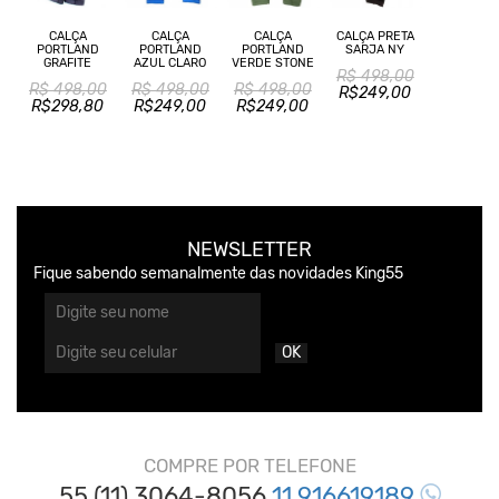
CALÇA
CALÇA
CALÇA PRETA
CALÇA
PORTLAND
PORTLAND
SARJA NY
PORTLAND
AZUL CLARO
VERDE STONE
GRAFITE
R$ 498,00
R$ 498,00
R$ 498,00
R$ 498,00
R$249,00
R$249,00
R$249,00
R$298,80
NEWSLETTER
Fique sabendo semanalmente das novidades King55
OK
COMPRE POR TELEFONE
55 (11) 3064-8056
11 916619189