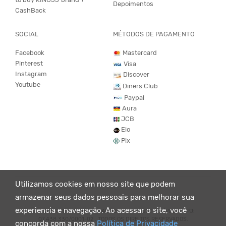
Depoimentos
CashBack
SOCIAL
MÉTODOS DE PAGAMENTO
Facebook
Mastercard
Pinterest
Visa
Instagram
Discover
Youtube
Diners Club
Paypal
Aura
JCB
Elo
Pix
Utilizamos cookies em nosso site que podem
armazenar seus dados pessoais para melhorar sua
experiencia e navegação. Ao acessar o site, você
© KING55 - LOJA DE ROUPAS VEGANO E SUSTENTÁVEL. CNPJ:
07.438.330/0001-02 . TODOS OS DIREITOS RESERVADOS.
concorda com a nossa
Política de Privacidade