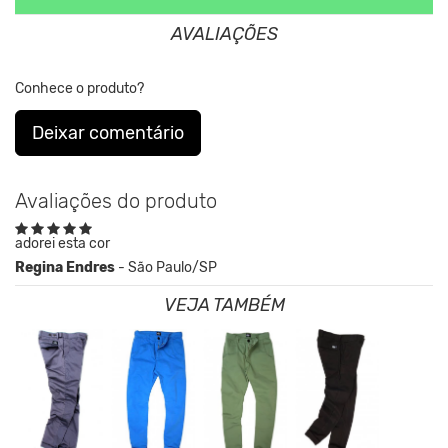
AVALIAÇÕES
Nos Produtos da King55 não se utilizam nenhum material
de
origem animal. Além disso, sustentabilidade é algo que
está no
Conhece o produto?
DNA da marca desde sua fundação.
Deixar comentário
Avaliações do produto
adorei esta cor
Regina Endres
- São Paulo/SP
VEJA TAMBÉM