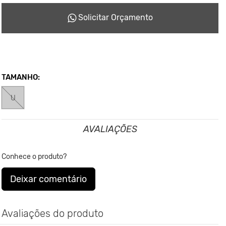
reciclando tudo que podia para não haver sobras que
Solicitar Orçamento
seriam jogadas no meio ambiente.
TAMANHO:
U
AVALIAÇÕES
Conhece o produto?
Deixar comentário
Avaliações do produto