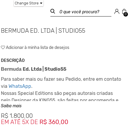
Change Store
0
BERMUDA ED. LTDA | STUDIO55
Adicionar à minha lista de desejos
DESCRIÇÃO
Ed. Ltda | Studio55
Bermuda
Para saber mais ou fazer seu Pedido, entre em contato
via
WhatsApp
.
Nossas Special Editions são peças autorais criadas
pelo Designer da KING55, são feitas por encomenda e
Saiba mais
podem levar até 10 dias para ficarem prontas
dependendo da disponiblidade do nosso Studio de
R$
1.800,00
EM ATÉ 5X DE
R$ 360,00
Criação.
Este Conceito da Marca nasceu desde o inicio em 2001,