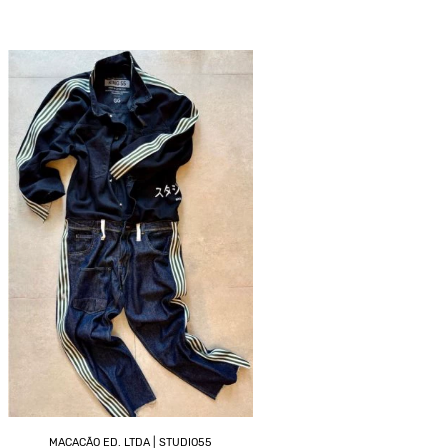
MACACÃO ED. LTDA | STUDIO55