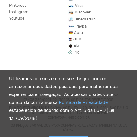
Pinterest
Visa
Instagram
Discover
Youtube
Diners Club
Paypal
Aura
JCB
Elo
Pix
Utilizamos cookies em nosso site que podem
armazenar seus dados pessoais para melhorar sua
experiencia e navegação. Ao acessar o site, você
© KING55 - LOJA DE ROUPAS VEGANO E SUSTENTÁVEL. CNPJ:
07.438.330/0001-02 . TODOS OS DIREITOS RESERVADOS.
concorda com a nossa
Política de Privacidade
RUA DOUTOR VIRGÍLIO DE CARVALHO PINTO - 190, 05415-020 - SÃO PAULO
estabelecida de acordo com o Art. 5 da LGPD (Lei
- SP - BRASIL - FONE: 55 (11) 3064-8056. EMAIL:
CONTATO@KING55.COM.BR
13.709/2018).
OS PREÇOS SÃO VÁLIDOS PARA COMPRAS REALIZADAS TAMBEM NA LOJA
FÍSICA.