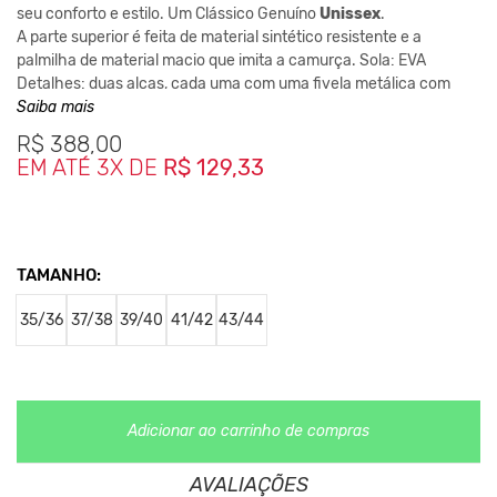
seu conforto e estilo. Um Clássico Genuíno
Unissex
.
A parte superior é feita de material sintético resistente e a
palmilha de material macio que imita a camurça. Sola: EVA
Detalhes: duas alças, cada uma com uma fivela metálica com
pinos ajustáveies individualmente.
Saiba mais
R$
388,00
EM ATÉ 3X DE
R$ 129,33
*As medidas podem sofrer variação de até 1cm.
**As cores podem variar conforme a configuração do seu
monitor.
Clique aqui
Para saber mais sobre a manutenção de seus
TAMANHO:
calçados.
35/36
37/38
39/40
41/42
43/44
Nos Produtos da King55 não se utilizam nenhum material de
origem animal. Além disso, sustentabilidade é algo que está no
DNA da marca desde sua fundação.
Adicionar ao carrinho de compras
AVALIAÇÕES