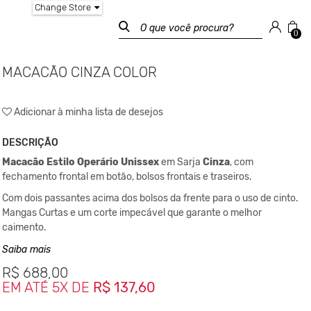
Change Store
0
MACACÃO CINZA COLOR
Adicionar à minha lista de desejos
DESCRIÇÃO
Macacão Estilo Operário Unissex
em Sarja
Cinza
, com
fechamento frontal em botão, bolsos frontais e traseiros.
Com dois passantes acima dos bolsos da frente para o uso de cinto.
Mangas Curtas e um corte impecável que garante o melhor
caimento.
Para um melhor ajuste no corpo, conta com elastico interno
Saiba mais
ajustável na região da cintura para melhor mobilidade e conforto.
R$
688,00
Sua
EM ATÉ 5X DE
modelagem Work
R$ 137,60
, veio inicialmente dos
Aviadores
americanos e operários
, agora muito usado no dia a dia em todo o