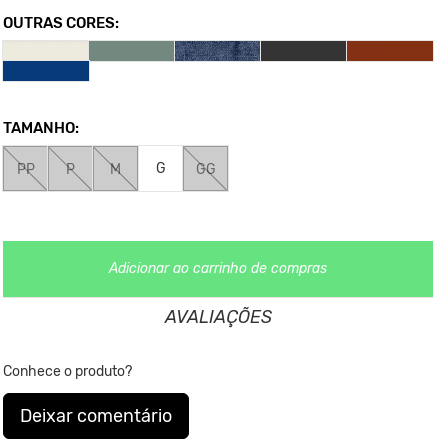
mundo, e nós agregamos ele na coleção da KING55 desde 2015
OUTRAS CORES:
Composição:
98% Algodão / 2% Elastano
Medidas da Peça:
PP - Cintura 46cm / Comprimento 153 cm
TAMANHO:
P - Cintura 47cm / Comprimento 153 cm
M - Cintura 50cm / Comprimento 158 cm
G
PP
P
M
GG
G - Cintura 52cm / Comprimento 162 cm
GG - Cintura 56cm / Comprimento 165 cm
*As medidas podem ter variação de até 1cm.
**As cores podem variar conforme a configuração do seu
Adicionar ao carrinho de compras
monitor.
AVALIAÇÕES
Clique aqui
Para saber mais sobre a manutenção de suas roupas.
Conhece o produto?
Deixar comentário