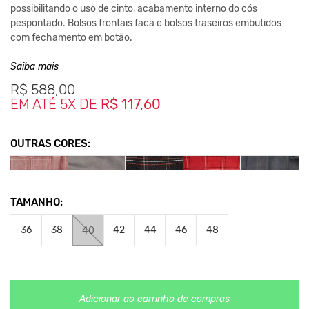
possibilitando o uso de cinto, acabamento interno do cós
pespontado. Bolsos frontais faca e bolsos traseiros embutidos
com fechamento em botão.
Composição:
Saiba mais
R$
588,00
100% Poliéster
EM ATÉ 5X DE
R$ 117,60
Medidas da peça
36- 36cm Cintura / Comprimento 96cm
38- 38cm Cintura / Comprimento 97cm
OUTRAS CORES:
40- 40cm Cintura / Comprimento 98cm
42- 42cm Cintura / Comprimento 99cm
44- 44cm Cintura / Comprimento 100cm
46- 46cm Cintura / Comprimento 101cm
TAMANHO:
48- 48cm Cintura / Comprimento 102cm
36
38
42
44
46
48
40
*As medidas podem sofrer variação de até 2 cm.
**As cores podem variar conforme a configuração do seu
monitor.
Clique aqui
Para saber mais sobre a manutenção de suas
Adicionar ao carrinho de compras
roupas.