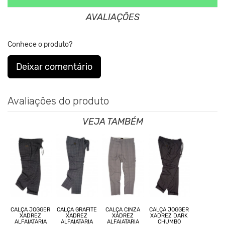
AVALIAÇÕES
Nos Produtos da King55 não se utilizam nenhum material de
origem animal. Além disso, sustentabilidade é algo que está no
Conhece o produto?
DNA da marca desde sua fundação.
Deixar comentário
Avaliações do produto
VEJA TAMBÉM
CALÇA JOGGER
CALÇA GRAFITE
CALÇA CINZA
CALÇA JOGGER
XADREZ
XADREZ
XADREZ
XADREZ DARK
ALFAIATARIA
ALFAIATARIA
ALFAIATARIA
CHUMBO