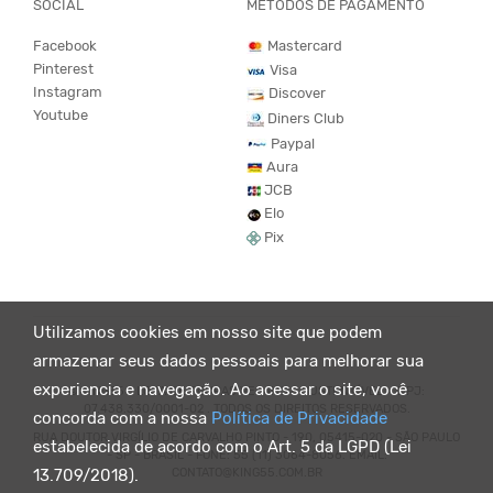
SOCIAL
MÉTODOS DE PAGAMENTO
Facebook
Mastercard
Pinterest
Visa
Instagram
Discover
Youtube
Diners Club
Paypal
Aura
JCB
Elo
Pix
Utilizamos cookies em nosso site que podem
armazenar seus dados pessoais para melhorar sua
experiencia e navegação. Ao acessar o site, você
© KING55 - LOJA DE ROUPAS VEGANO E SUSTENTÁVEL. CNPJ:
07.438.330/0001-02 . TODOS OS DIREITOS RESERVADOS.
concorda com a nossa
Política de Privacidade
RUA DOUTOR VIRGÍLIO DE CARVALHO PINTO - 190, 05415-020 - SÃO PAULO
estabelecida de acordo com o Art. 5 da LGPD (Lei
- SP - BRASIL - FONE: 55 (11) 3064-8056. EMAIL:
CONTATO@KING55.COM.BR
13.709/2018).