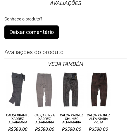
AVALIAÇÕES
roupas.
Conhece o produto?
Nos Produtos da King55 não se utilizam nenhum material de
origem animal. Além disso, sustentabilidade é algo que está no
Deixar comentário
DNA da marca desde sua fundação.
Avaliações do produto
VEJA TAMBÉM
CALÇA GRAFITE
CALÇA CINZA
CALÇA XADREZ
CALÇA XADREZ
XADREZ
XADREZ
CHUMBO
ALFAIATARIA
ALFAIATARIA
ALFAIATARIA
ALFAIATARIA
PRETA
R$588,00
R$588,00
R$588,00
R$588,00