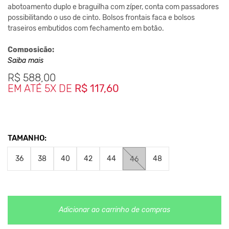
abotoamento duplo e braguilha com zíper, conta com passadores
possibilitando o uso de cinto. Bolsos frontais faca e bolsos
traseiros embutidos com fechamento em botão.
Composição:
Saiba mais
96% Poliéster
R$
588,00
4% elastano
EM ATÉ 5X DE
R$ 117,60
Medidas da peça:
36 - Cintura - 37 cm | Comprimento 95 cm
38 - Cintura - 39 cm | Comprimento 96 cm
40 - Cintura - 41 cm | Comprimento 97 cm
42 - Cintura - 43 cm | Comprimento 98 cm
TAMANHO:
44 - Cintura - 45 cm | Comprimento 99 cm
46 - Cintura - 47 cm | Comprimento 100 cm
36
38
40
42
44
48
46
*As medidas podem sofrer variação de até 2 cm.
**As cores podem variar conforme a configuração do seu
monitor.
Adicionar ao carrinho de compras
Clique aqui
Para saber mais sobre a manutenção de suas