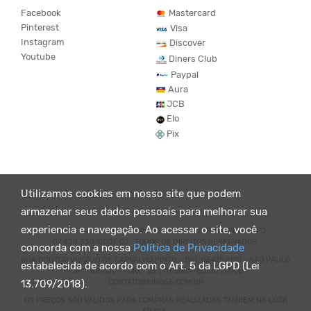
Facebook
Mastercard
Pinterest
Visa
Instagram
Discover
Youtube
Diners Club
Paypal
Aura
JCB
Elo
Pix
Utilizamos cookies em nosso site que podem
armazenar seus dados pessoais para melhorar sua
experiencia e navegação. Ao acessar o site, você
© KING55 - LOJA DE ROUPAS VEGANO E SUSTENTÁVEL. CNPJ:
07.438.330/0001-02 . TODOS OS DIREITOS RESERVADOS.
concorda com a nossa
Política de Privacidade
RUA DOUTOR VIRGÍLIO DE CARVALHO PINTO - 190, 05415-020 - SÃO PAULO
estabelecida de acordo com o Art. 5 da LGPD (Lei
- SP - BRASIL - FONE: 55 (11) 3064-8056. EMAIL:
CONTATO@KING55.COM.BR
13.709/2018).
OS PREÇOS SÃO VÁLIDOS PARA COMPRAS REALIZADAS TAMBEM NA LOJA