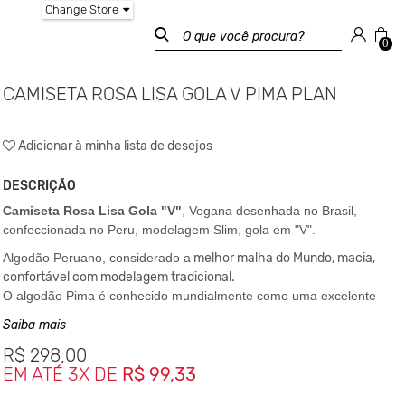
Change Store
0
CAMISETA ROSA LISA GOLA V PIMA PLAN
Adicionar à minha lista de desejos
DESCRIÇÃO
Camiseta Rosa Lisa
Gola "V"
, Vegana desenhada no Brasil,
confeccionada no Peru, modelagem Slim, gola em "V".
Algodão Peruano, considerado a
melhor malha do Mundo, macia,
confortável com modelagem tradicional.
O algodão Pima é conhecido mundialmente como uma excelente
fibra devido ao seu brilho, sua resistencia,
sua leveza e sua suave
Saiba mais
textura.
É um tecido que não perde o brilho e após lavado não cria
R$
298,00
bolinha.
EM ATÉ 3X DE
R$ 99,33