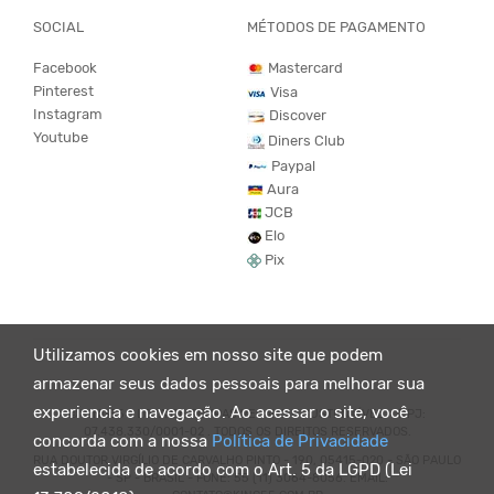
SOCIAL
MÉTODOS DE PAGAMENTO
Facebook
Mastercard
Pinterest
Visa
Instagram
Discover
Youtube
Diners Club
Paypal
Aura
JCB
Elo
Pix
Utilizamos cookies em nosso site que podem
armazenar seus dados pessoais para melhorar sua
experiencia e navegação. Ao acessar o site, você
© KING55 - LOJA DE ROUPAS VEGANO E SUSTENTÁVEL. CNPJ:
07.438.330/0001-02 . TODOS OS DIREITOS RESERVADOS.
concorda com a nossa
Política de Privacidade
RUA DOUTOR VIRGÍLIO DE CARVALHO PINTO - 190, 05415-020 - SÃO PAULO
estabelecida de acordo com o Art. 5 da LGPD (Lei
- SP - BRASIL - FONE: 55 (11) 3064-8056. EMAIL: