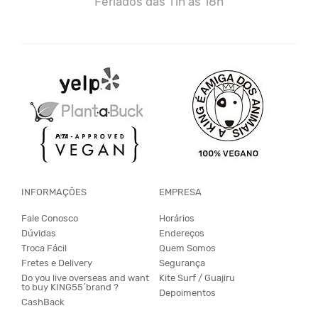
Feriados das 11h às 18h
INFORMAÇÕES
EMPRESA
Fale Conosco
Horários
Dúvidas
Endereços
Troca Fácil
Quem Somos
Fretes e Delivery
Segurança
Do you live overseas and want
Kite Surf / Guajiru
to buy KING55´brand ?
Depoimentos
CashBack