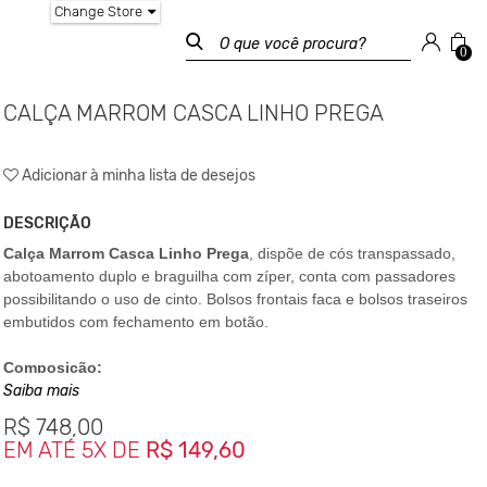
Change Store
0
CALÇA MARROM CASCA LINHO PREGA
Adicionar à minha lista de desejos
DESCRIÇÃO
Calça Marrom Casca Linho Prega
, dispõe de cós transpassado,
abotoamento duplo e braguilha com zíper, conta com passadores
possibilitando o uso de cinto. Bolsos frontais faca e bolsos traseiros
embutidos com fechamento em botão.
Composição:
Saiba mais
52% Linho
R$
748,00
46% Viscose
EM ATÉ 5X DE
R$ 149,60
02% Elastano
Medidas da peça