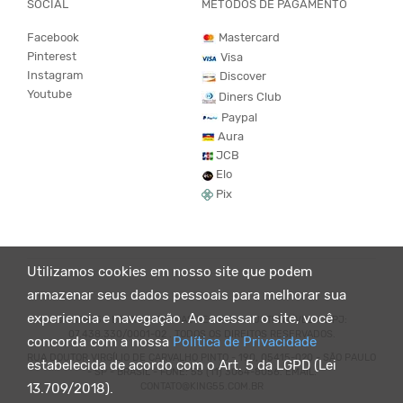
SOCIAL
MÉTODOS DE PAGAMENTO
Facebook
Mastercard
Pinterest
Visa
Instagram
Discover
Youtube
Diners Club
Paypal
Aura
JCB
Elo
Pix
Utilizamos cookies em nosso site que podem
armazenar seus dados pessoais para melhorar sua
experiencia e navegação. Ao acessar o site, você
© KING55 - LOJA DE ROUPAS VEGANO E SUSTENTÁVEL. CNPJ:
07.438.330/0001-02 . TODOS OS DIREITOS RESERVADOS.
concorda com a nossa
Política de Privacidade
RUA DOUTOR VIRGÍLIO DE CARVALHO PINTO - 190, 05415-020 - SÃO PAULO
estabelecida de acordo com o Art. 5 da LGPD (Lei
- SP - BRASIL - FONE: 55 (11) 3064-8056. EMAIL:
CONTATO@KING55.COM.BR
13.709/2018).