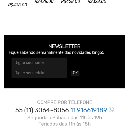
R$428,00
R$428,00
R$328,00
R$438,00
NEWSLETTER
Fique sabendo semanalmente das novidades King55
OK
COMPRE POR TELEFONE
55 (11) 3064-8056
11 916619189
Segunda a Sábado das 11h às 19h
Feriados das 11h às 18h