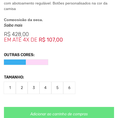
com abotoamento regulável. Botões personalisados na cor da
camisa
Composição da peça.
Saiba mais
100% algodão. Costurada com linha 100% algodão, botão de
R$
428,00
massa personalizado.
EM ATÉ 4X DE
R$ 107,00
Medidas da peça.
1- Largura 50cm - Comprimento 72cm.
OUTRAS CORES:
2- Largura 53cm - Comprimento 75cm
3-
Largura 55cm - Comprimento 77cm
4-
Largura 56cm - Comprimento 79cm
5- Largura 59cm - Comprimento 80cm
TAMANHO:
*As medidas podem sofrer variação de até 2 cm
**As cores podem variar conforme a configuração do seu
1
2
3
4
5
6
monitor
Adicionar ao carrinho de compras