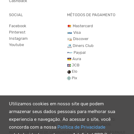
CashBack
SOCIAL
MÉTODOS DE PAGAMENTO
Facebook
Mastercard
Pinterest
Visa
Instagram
Discover
Youtube
Diners Club
Paypal
Aura
JCB
Elo
Pix
Utilizamos cookies em nosso site que podem
armazenar seus dados pessoais para melhorar sua
experiencia e navegação. Ao acessar o site, você
© KING55 - LOJA DE ROUPAS VEGANO E SUSTENTÁVEL. CNPJ:
07.438.330/0001-02 . TODOS OS DIREITOS RESERVADOS.
concorda com a nossa
Política de Privacidade
RUA DOUTOR VIRGÍLIO DE CARVALHO PINTO - 190, 05415-020 - SÃO PAULO