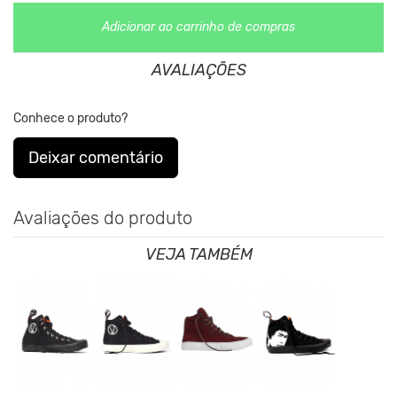
origem animal. Além disso, sustentabilidade é algo que
está no
DNA da marca desde sua fundação.
Adicionar ao carrinho de compras
AVALIAÇÕES
Conhece o produto?
Veja abaixo tabela de tamanhos comparados a numerçao
europeia.
Deixar comentário
Avaliações do produto
VEJA TAMBÉM