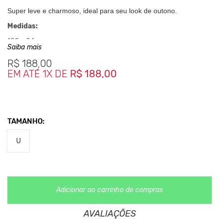
Super leve e charmoso, ideal para seu look de outono.
Medidas:
180 x 84 cm
Saiba mais
R$
188,00
Nos Produtos da King55 não se utilizam nenhum material
de
EM ATÉ 1X DE
R$ 188,00
origem animal. Além disso, sustentabilidade é algo que
está no
DNA da marca desde sua fundação.
TAMANHO:
U
Adicionar ao carrinho de compras
AVALIAÇÕES