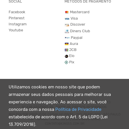
SOCIAL
MÉTODOS DE PAGAMENTO
Facebook
Mastercard
Pinterest
Visa
Instagram
Discover
Youtube
Diners Club
Paypal
Aura
JCB
Elo
Pix
Utilizamos cookies em nosso site que podem
armazenar seus dados pessoais para melhorar sua
experiencia e navegação. Ao acessar o site, você
© KING55 - LOJA DE ROUPAS VEGANO E SUSTENTÁVEL. CNPJ:
07.438.330/0001-02 . TODOS OS DIREITOS RESERVADOS.
concorda com a nossa
Política de Privacidade
RUA DOUTOR VIRGÍLIO DE CARVALHO PINTO - 190, 05415-020 - SÃO PAULO
estabelecida de acordo com o Art. 5 da LGPD (Lei
- SP - BRASIL - FONE: 55 (11) 3064-8056. EMAIL:
CONTATO@KING55.COM.BR
13.709/2018).