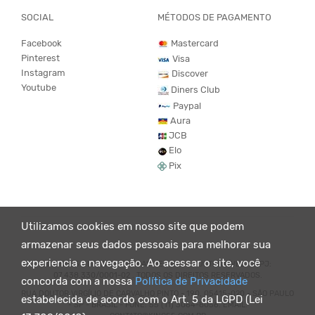
SOCIAL
MÉTODOS DE PAGAMENTO
Facebook
Mastercard
Pinterest
Visa
Instagram
Discover
Youtube
Diners Club
Paypal
Aura
JCB
Elo
Pix
Utilizamos cookies em nosso site que podem
armazenar seus dados pessoais para melhorar sua
experiencia e navegação. Ao acessar o site, você
© KING55 - LOJA DE ROUPAS VEGANO E SUSTENTÁVEL. CNPJ:
07.438.330/0001-02 . TODOS OS DIREITOS RESERVADOS.
concorda com a nossa
Política de Privacidade
RUA DOUTOR VIRGÍLIO DE CARVALHO PINTO - 190, 05415-020 - SÃO PAULO
estabelecida de acordo com o Art. 5 da LGPD (Lei
- SP - BRASIL - FONE: 55 (11) 3064-8056. EMAIL: