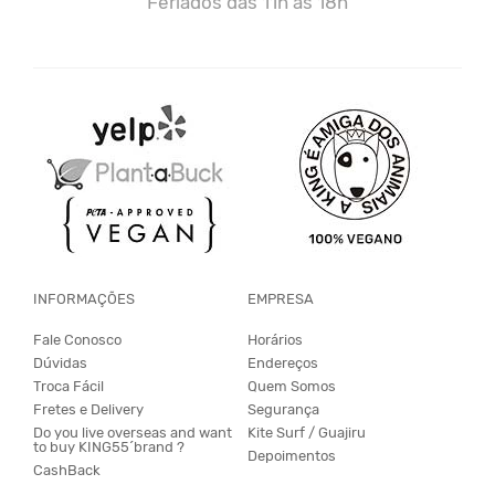
Feriados das 11h às 18h
INFORMAÇÕES
EMPRESA
Fale Conosco
Horários
Dúvidas
Endereços
Troca Fácil
Quem Somos
Fretes e Delivery
Segurança
Do you live overseas and want
Kite Surf / Guajiru
to buy KING55´brand ?
Depoimentos
CashBack