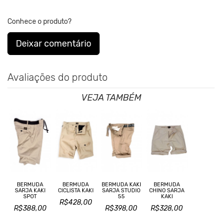
Conhece o produto?
Clique aqui
Para saber mais sobre a manutenção de suas
roupas.
Deixar comentário
Nos Produtos da King55 não se utilizam nenhum material
de
origem animal. Além disso, sustentabilidade é algo que
está no
Avaliações do produto
DNA da marca desde sua fundação.
VEJA TAMBÉM
BERMUDA
BERMUDA
BERMUDA KAKI
BERMUDA
SARJA KAKI
CICLISTA KAKI
SARJA STUDIO
CHINO SARJA
SPOT
55
KAKI
R$428,00
R$388,00
R$398,00
R$328,00