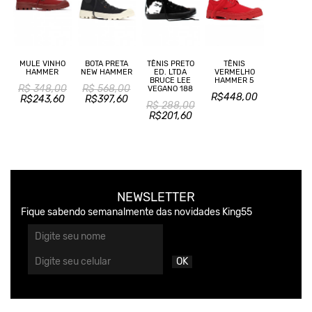
MULE VINHO
BOTA PRETA
TÊNIS PRETO
TÊNIS
HAMMER
NEW HAMMER
ED. LTDA
VERMELHO
BRUCE LEE
HAMMER 5
R$ 348,00
R$ 568,00
VEGANO 188
R$448,00
R$243,60
R$397,60
R$ 288,00
R$201,60
NEWSLETTER
Fique sabendo semanalmente das novidades King55
OK