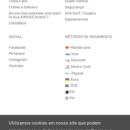
Troca Fácil
Quem Somos
Fretes e Delivery
Segurança
Do you live overseas and want
Kite Surf / Guajiru
to buy KING55´brand ?
Depoimentos
CashBack
SOCIAL
MÉTODOS DE PAGAMENTO
Facebook
Mastercard
Pinterest
Visa
Instagram
Discover
Youtube
Diners Club
Paypal
Aura
JCB
Elo
Pix
Utilizamos cookies em nosso site que podem