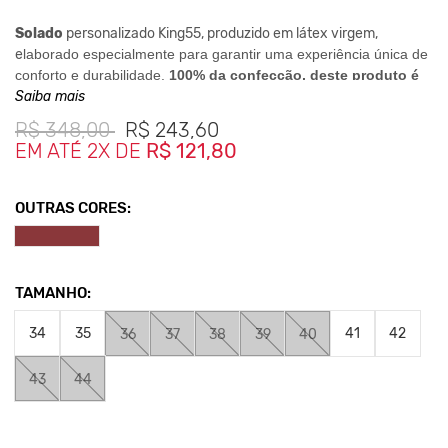
Solado
personalizado King55, produzido em látex virgem,
e
laborado especialmente para garantir uma experiência única de
conforto e durabilidade.
100% da confecção, deste produto é
livre de crueldade animal.
Saiba mais
R$
348,00
R$
243,60
EM ATÉ 2X DE
R$ 121,80
Clique aqui
Para saber mais sobre a manutenção de seus
calçados.
OUTRAS CORES:
Nos Produtos da King55 não se utilizam nenhum material
de
origem animal. Além disso, sustentabilidade é algo que
está no
DNA da marca desde sua fundação.
TAMANHO:
34
35
41
42
36
37
38
39
40
43
44
Veja abaixo tabela de tamanhos comparados a numerçao
europeia.