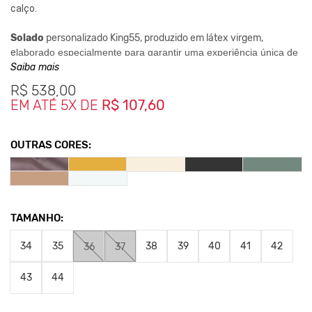
calço.
Solado
personalizado King55, produzido em látex virgem,
e
laborado especialmente para garantir uma experiência única de
conforto e durabilidade.
Saiba mais
100% da confecção, deste produto é
livre de crueldade animal.
R$
538,00
EM ATÉ 5X DE
R$ 107,60
Clique aqui
Para saber mais sobre a manutenção de seus
calçados.
OUTRAS CORES:
Nos Produtos da King55 não se utilizam nenhum material
de
origem animal. Além disso, sustentabilidade é algo que
está no
DNA da marca desde sua fundação.
TAMANHO:
34
35
38
39
40
41
42
36
37
43
44
Veja abaixo tabela de tamanhos comparados a numerçao
europeia.