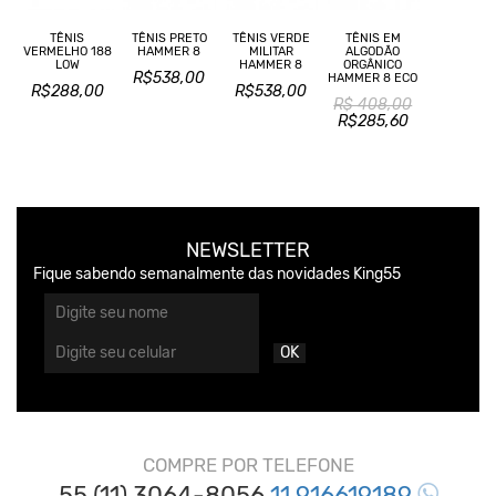
TÊNIS
TÊNIS EM
TÊNIS PRETO
TÊNIS VERDE
VERMELHO 188
ALGODÃO
HAMMER 8
MILITAR
LOW
ORGÂNICO
HAMMER 8
R$538,00
HAMMER 8 ECO
R$288,00
R$538,00
R$ 408,00
R$285,60
NEWSLETTER
Fique sabendo semanalmente das novidades King55
OK
COMPRE POR TELEFONE
55 (11) 3064-8056
11 916619189