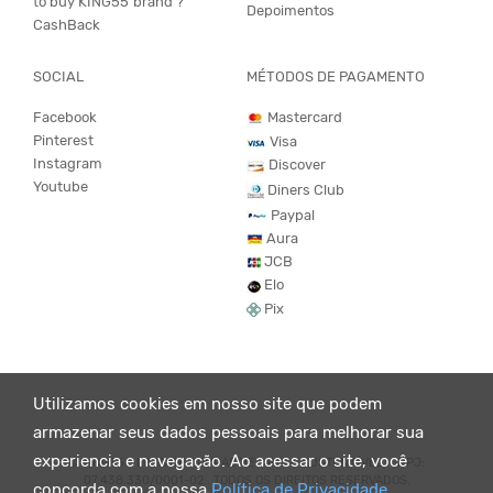
to buy KING55´brand ?
Depoimentos
CashBack
SOCIAL
MÉTODOS DE PAGAMENTO
Facebook
Mastercard
Pinterest
Visa
Instagram
Discover
Youtube
Diners Club
Paypal
Aura
JCB
Elo
Pix
Utilizamos cookies em nosso site que podem
armazenar seus dados pessoais para melhorar sua
experiencia e navegação. Ao acessar o site, você
© KING55 - LOJA DE ROUPAS VEGANO E SUSTENTÁVEL. CNPJ:
07.438.330/0001-02 . TODOS OS DIREITOS RESERVADOS.
concorda com a nossa
Política de Privacidade