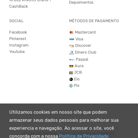
Depoimentos
CashBack
SOCIAL
MÉTODOS DE PAGAMENTO
Facebook
Mastercard
Pinterest
Visa
Instagram
Discover
Youtube
Diners Club
Paypal
Aura
JCB
Elo
Pix
Utilizamos cookies em nosso site que podem
armazenar seus dados pessoais para melhorar sua
experiencia e navegação. Ao acessar o site, você
© KING55 - LOJA DE ROUPAS VEGANO E SUSTENTÁVEL. CNPJ:
07.438.330/0001-02 . TODOS OS DIREITOS RESERVADOS.
concorda com a nossa
Política de Privacidade