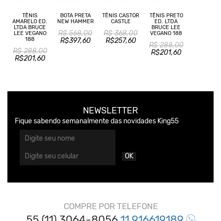
TÊNIS
BOTA PRETA
TÊNIS CASTOR
TÊNIS PRETO
AMARELO ED.
NEW HAMMER
CASTLE
ED. LTDA
LTDA BRUCE
BRUCE LEE
R$ 568,00
R$ 368,00
LEE VEGANO
VEGANO 188
188
R$397,60
R$257,60
R$ 288,00
R$ 288,00
R$201,60
R$201,60
NEWSLETTER
Fique sabendo semanalmente das novidades King55
OK
COMPRE POR TELEFONE
55 (11) 3064-8056
11 916619189