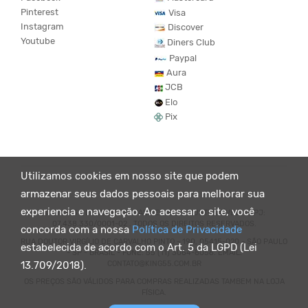
Pinterest
Visa
Instagram
Discover
Youtube
Diners Club
Paypal
Aura
JCB
Elo
Pix
Utilizamos cookies em nosso site que podem
armazenar seus dados pessoais para melhorar sua
experiencia e navegação. Ao acessar o site, você
© KING55 - LOJA DE ROUPAS VEGANO E SUSTENTÁVEL. CNPJ:
07.438.330/0001-02 . TODOS OS DIREITOS RESERVADOS.
concorda com a nossa
Política de Privacidade
RUA DOUTOR VIRGÍLIO DE CARVALHO PINTO - 190, 05415-020 - SÃO PAULO
estabelecida de acordo com o Art. 5 da LGPD (Lei
- SP - BRASIL - FONE: 55 (11) 3064-8056. EMAIL:
CONTATO@KING55.COM.BR
13.709/2018).
OS PREÇOS SÃO VÁLIDOS PARA COMPRAS REALIZADAS TAMBEM NA LOJA
FÍSICA.