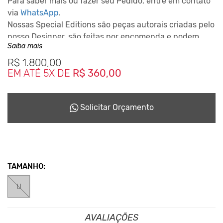
Para saber mais ou fazer seu Pedido, entre em contato
via
WhatsApp
.
Nossas Special Editions são peças autorais criadas pelo
nosso Designer, são feitas por encomenda e podem
Saiba mais
levar até 10 dias para ficarem prontas dependendo da
disponiblidade do nosso Studio de Criação.
R$
1.800,00
EM ATÉ 5X DE
R$ 360,00
Este Conceito da Marca nasceu desde o inicio em 2001,
reciclando tudo que podia para não haver sobras que
seriam jogadas no meio ambiente.
Solicitar Orçamento
TAMANHO:
U
AVALIAÇÕES