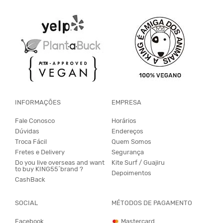
INFORMAÇÕES
EMPRESA
Fale Conosco
Horários
Dúvidas
Endereços
Troca Fácil
Quem Somos
Fretes e Delivery
Segurança
Do you live overseas and want
Kite Surf / Guajiru
to buy KING55´brand ?
Depoimentos
CashBack
SOCIAL
MÉTODOS DE PAGAMENTO
Facebook
Mastercard