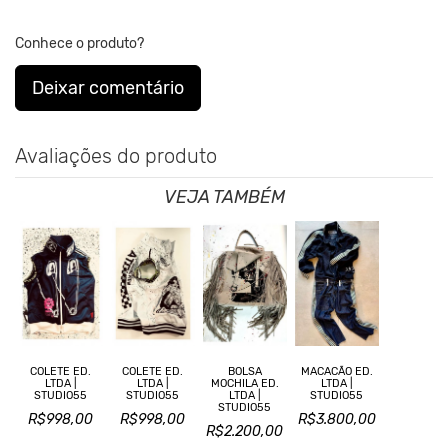
Conhece o produto?
Deixar comentário
Avaliações do produto
VEJA TAMBÉM
COLETE ED.
COLETE ED.
BOLSA
MACACÃO ED.
LTDA |
LTDA |
MOCHILA ED.
LTDA |
STUDIO55
STUDIO55
LTDA |
STUDIO55
STUDIO55
R$998,00
R$998,00
R$3.800,00
R$2.200,00