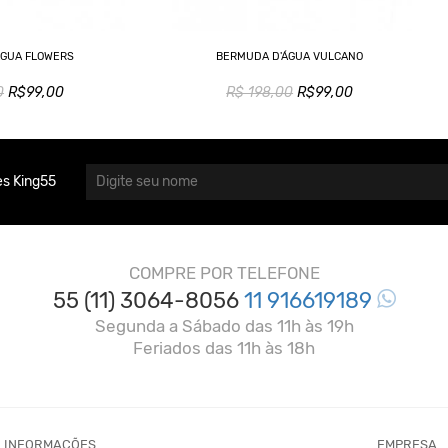
ÁGUA FLOWERS
BERMUDA D'ÁGUA VULCANO
0
R$99,00
R$ 198,00
R$99,00
s King55
COMPRE POR TELEFONE
55 (11) 3064-8056
11 916619189
Segunda a Sábado das 11h às 19h
Feriados das 11h às 18h
INFORMAÇÕES
EMPRESA