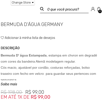
Change Store
0
BERMUDA D'ÁGUA GERMANY
Adicionar à minha lista de desejos
DESCRIÇÃO
Bermuda D' água Estampada
, estampa em chvron em degradê
com cores da bandeira Alemã modelagem regular.
Cós macio, ajustável por cordão, costuras reforçadas, bolso
traseiro com fecho em velcro para guardar seus pertences com
segurança.
Saiba mais
Estampada.
R$
198,00
R$
99,00
EM ATÉ 1X DE
R$ 99,00
Composição
95% poliéster