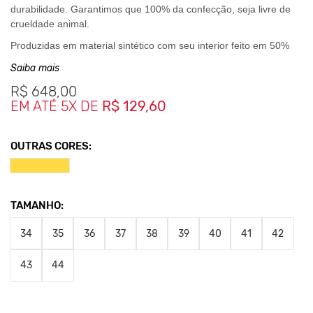
durabilidade. Garantimos que 100% da confecção, seja livre de
crueldade animal.
Produzidas em material sintético com seu interior feito em 50%
material sintético e 50% em algodão e seu solado é feito em
Saiba mais
borracha natural Vulcanizada.
R$
648,00
O design é o modelo Clássico Chelsea com elasticos nas
EM ATÉ 5X DE
R$ 129,60
lateriais na cor preta.
OUTRAS CORES:
Clique aqui
Para saber mais sobre a manutenção de seus
calçados.
TAMANHO:
Nos Produtos da King55 não se utilizam nenhum material
de
34
35
36
37
38
39
40
41
42
origem animal. Além disso, sustentabilidade é algo que
está no
DNA da marca desde sua fundação.
43
44