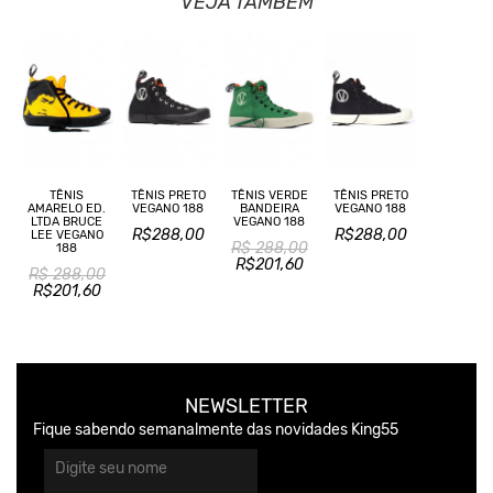
VEJA TAMBÉM
TÊNIS
TÊNIS PRETO
TÊNIS VERDE
TÊNIS PRETO
AMARELO ED.
VEGANO 188
BANDEIRA
VEGANO 188
LTDA BRUCE
VEGANO 188
R$288,00
R$288,00
LEE VEGANO
R$ 288,00
188
R$201,60
R$ 288,00
R$201,60
NEWSLETTER
Fique sabendo semanalmente das novidades King55