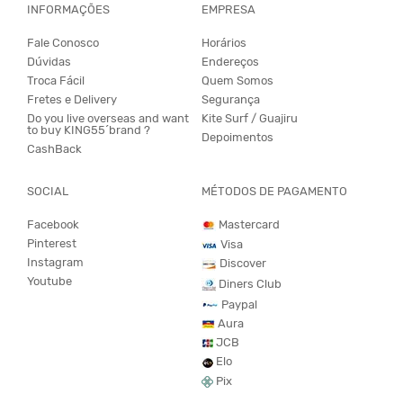
INFORMAÇÕES
EMPRESA
Fale Conosco
Horários
Dúvidas
Endereços
Troca Fácil
Quem Somos
Fretes e Delivery
Segurança
Do you live overseas and want
Kite Surf / Guajiru
to buy KING55´brand ?
Depoimentos
CashBack
SOCIAL
MÉTODOS DE PAGAMENTO
Facebook
Mastercard
Pinterest
Visa
Instagram
Discover
Youtube
Diners Club
Paypal
Aura
JCB
Elo
Pix