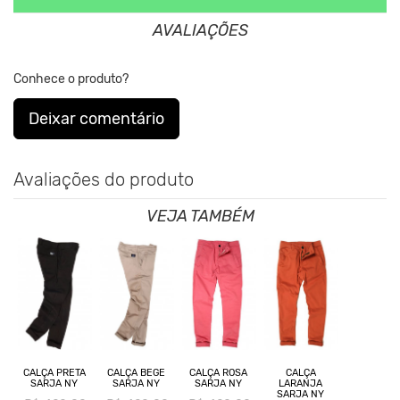
Nos Produtos da King55 não se utilizam nenhum material de
AVALIAÇÕES
origem Animal. Além disso, Sustentabilidade é algo que está no
DNA da Marca desde sua fundação em 2001.
Conhece o produto?
Deixar comentário
Avaliações do produto
VEJA TAMBÉM
CALÇA PRETA
CALÇA BEGE
CALÇA ROSA
CALÇA
SARJA NY
SARJA NY
SARJA NY
LARANJA
SARJA NY