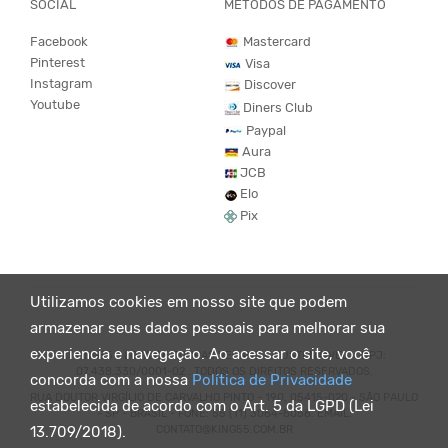
SOCIAL
MÉTODOS DE PAGAMENTO
Facebook
Mastercard
Pinterest
Visa
Instagram
Discover
Youtube
Diners Club
Paypal
Aura
JCB
Elo
Pix
Utilizamos cookies em nosso site que podem
armazenar seus dados pessoais para melhorar sua
experiencia e navegação. Ao acessar o site, você
© KING55 - LOJA DE ROUPAS VEGANO E SUSTENTÁVEL. CNPJ:
07.438.330/0001-02 . TODOS OS DIREITOS RESERVADOS.
concorda com a nossa
Política de Privacidade
RUA DOUTOR VIRGÍLIO DE CARVALHO PINTO - 190, 05415-020 - SÃO PAULO
estabelecida de acordo com o Art. 5 da LGPD (Lei
- SP - BRASIL - FONE: 55 (11) 3064-8056. EMAIL:
CONTATO@KING55.COM.BR
13.709/2018).