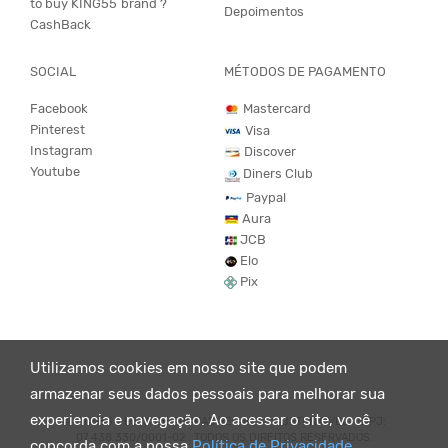
to buy KING55´brand ?
Depoimentos
CashBack
SOCIAL
MÉTODOS DE PAGAMENTO
Facebook
Mastercard
Pinterest
Visa
Instagram
Discover
Youtube
Diners Club
Paypal
Aura
JCB
Elo
Pix
Utilizamos cookies em nosso site que podem
armazenar seus dados pessoais para melhorar sua
experiencia e navegação. Ao acessar o site, você
© KING55 - LOJA DE ROUPAS VEGANO E SUSTENTÁVEL. CNPJ:
07.438.330/0001-02 . TODOS OS DIREITOS RESERVADOS.
concorda com a nossa
Política de Privacidade