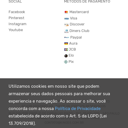
SOCIAL
MÉTODOS DE PAGAMENTO
Facebook
Mastercard
Pinterest
Visa
Instagram
Discover
Youtube
Diners Club
Paypal
Aura
JCB
Elo
Pix
Utilizamos cookies em nosso site que podem
armazenar seus dados pessoais para melhorar sua
experiencia e navegação. Ao acessar o site, você
© KING55 - LOJA DE ROUPAS VEGANO E SUSTENTÁVEL. CNPJ:
07.438.330/0001-02 . TODOS OS DIREITOS RESERVADOS.
concorda com a nossa
Política de Privacidade
RUA DOUTOR VIRGÍLIO DE CARVALHO PINTO - 190, 05415-020 - SÃO PAULO
estabelecida de acordo com o Art. 5 da LGPD (Lei
- SP - BRASIL - FONE: 55 (11) 3064-8056. EMAIL:
CONTATO@KING55.COM.BR
13.709/2018).