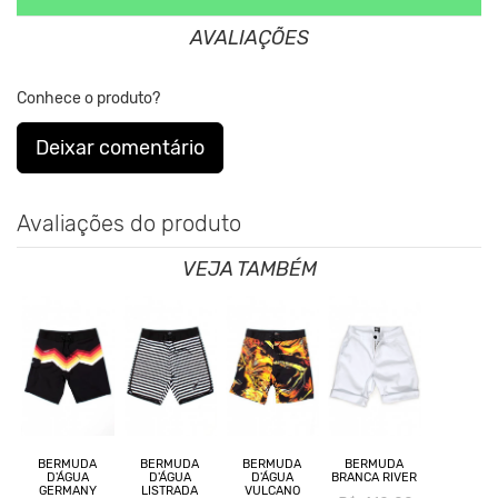
AVALIAÇÕES
**As cores podem variar conforme a configuração do seu monitor.
Conhece o produto?
Clique aqui
Para saber mais sobre a manutenção de suas
roupas.
Deixar comentário
Avaliações do produto
VEJA TAMBÉM
BERMUDA
BERMUDA
BERMUDA
BERMUDA
D'ÁGUA
D'ÁGUA
D'ÁGUA
BRANCA RIVER
GERMANY
LISTRADA
VULCANO