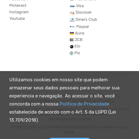
Pinterest
Visa
Instagram
Discover
Youtube
Diners Club
Paypal
Aura
JCB
Elo
Pix
Utilizamos cookies em nosso site que podem
armazenar seus dados pessoais para melhorar sua
experiencia e navegação. Ao acessar o site, você
© KING55 - LOJA DE ROUPAS VEGANO E SUSTENTÁVEL. CNPJ:
07.438.330/0001-02 . TODOS OS DIREITOS RESERVADOS.
concorda com a nossa
Política de Privacidade
RUA DOUTOR VIRGÍLIO DE CARVALHO PINTO - 190, 05415-020 - SÃO PAULO
estabelecida de acordo com o Art. 5 da LGPD (Lei
- SP - BRASIL - FONE: 55 (11) 3064-8056. EMAIL:
CONTATO@KING55.COM.BR
13.709/2018).
OS PREÇOS SÃO VÁLIDOS PARA COMPRAS REALIZADAS TAMBEM NA LOJA
FÍSICA.