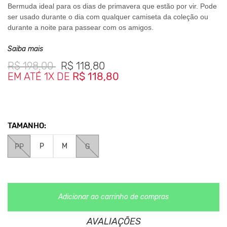
Bermuda ideal para os dias de primavera que estão por vir. Pode
ser usado durante o dia com qualquer camiseta da coleção ou
durante a noite para passear com os amigos.
Composição
Saiba mais
100% Algodão
R$
198,00
R$
118,80
Medidas da Peça
EM ATÉ 1X DE
R$ 118,80
PP-Cintura 38cm- Gancho frontal 32cm- Comprimento 51cm
P- Cintura 40cm- Gancho frontal 34cm- Comprimento 55cm
M- Cintura 42cm- Gancho frontal 35cm- Comprimento 55cm
G- Cintura 44cm- Gancho frontal 36cm- Comprimento 59cm
TAMANHO:
P
M
PP
G
O Modelo está usando uma peça no tamanho P.
**As cores podem variar conforme a configuração do seu monitor.
Adicionar ao carrinho de compras
Clique aqui
Para saber mais sobre a manutenção de suas
AVALIAÇÕES
roupas.