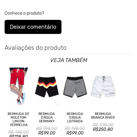
Conhece o produto?
Deixar comentário
Avaliações do produto
VEJA TAMBÉM
BERMUDA DE
BERMUDA
BERMUDA
BERMUDA
MOLETOM
D'ÁGUA
D'ÁGUA
BRANCA RIVER
LINCON
GERMANY
LISTRADA
R$ 418,00
VERMELHA
R$ 198,00
R$ 198,00
R$250,80
R$ 198,00
R$99,00
R$99,00
R$118,80