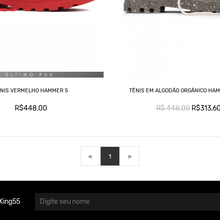
ÊNIS VERMELHO HAMMER 5
TÊNIS EM ALGODÃO ORGÂNICO HA
R$448,00
R$ 448,00
R$313,6
«
1
»
King55