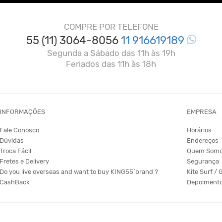
COMPRE POR TELEFONE
55 (11) 3064-8056
11 916619189
Segunda a Sábado das 11h às 19h
Feriados das 11h às 18h
INFORMAÇÕES
EMPRESA
Fale Conosco
Horários
Dúvidas
Endereços
Troca Fácil
Quem Som
Fretes e Delivery
Segurança
Do you live overseas and want to buy KING55´brand ?
Kite Surf / 
CashBack
Depoiment