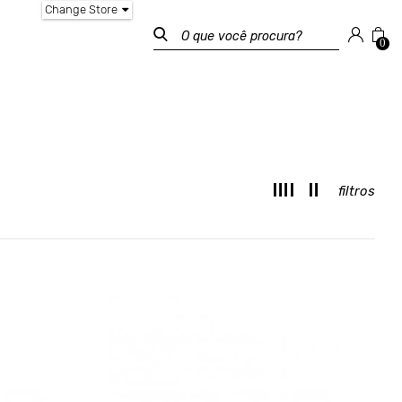
Change Store
0
filtros
M
T